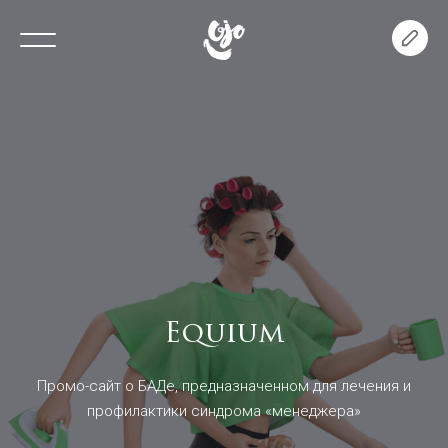
Equium
Промо-сайт о БАДе, предназначенном для лечения и
профилактики синдрома «менеджера»