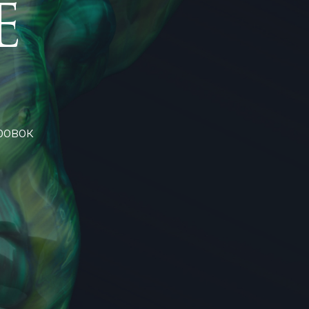
e
ровок